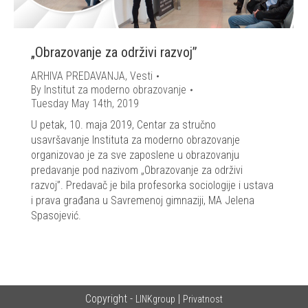
„Obrazovanje za održivi razvoj”
ARHIVA PREDAVANJA
,
Vesti
By
Institut za moderno obrazovanje
Tuesday May 14th, 2019
U petak, 10. maja 2019, Centar za stručno
usavršavanje Instituta za moderno obrazovanje
organizovao je za sve zaposlene u obrazovanju
predavanje pod nazivom „Obrazovanje za održivi
razvoj”. Predavač je bila profesorka sociologije i ustava
i prava građana u Savremenoj gimnaziji, MA Jelena
Spasojević.
Copyright -
|
LINKgroup
Privatnost