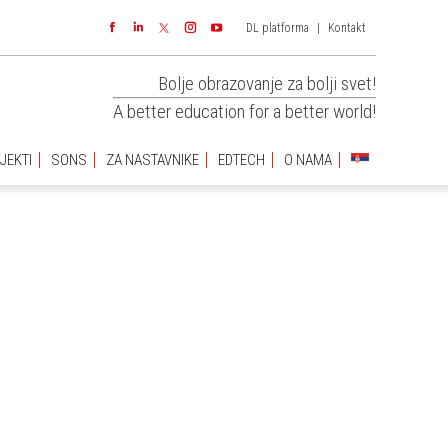
DL platforma
|
Kontakt
JEKTI
SONS
ZA NASTAVNIKE
EDTECH
O NAMA
Facebook
Linkedin
Instagram
YouTube
Bolje obrazovanje za bolji svet!
A better education for a better world!
JEKTI
SONS
ZA NASTAVNIKE
EDTECH
O NAMA
You are
here: