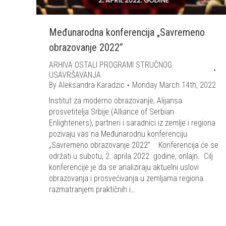
Međunarodna konferencija „Savremeno
obrazovanje 2022”
ARHIVA OSTALI PROGRAMI STRUČNOG
USAVRŠAVANJA
By
Aleksandra Karadzic
Monday March 14th, 2022
Institut za moderno obrazovanje, Alijansa
prosvetitelja Srbije (Alliance of Serbian
Enlighteners), partneri i saradnici iz zemlje i regiona
pozivaju vas na Međunarodnu konferenciju
„Savremeno obrazovanje 2022” Konferencija će se
održati u subotu, 2. aprila 2022. godine, onlajn. Cilj
konferencije je da se analiziraju aktuelni uslovi
obrazovanja i prosvećivanja u zemljama regiona
razmatranjem praktičnih i…